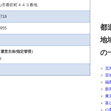
山市番匠町４４３番地
7718
都
7955
地
の
運営主体/指定管理）
会
北
宮
福
群
東
富
山