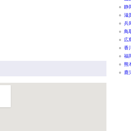
静
滋
兵
鳥
広
香
福
熊
鹿