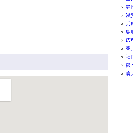
静
滋
兵
鳥
広
香
福
熊
鹿