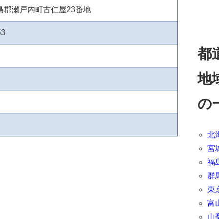
島郡瀬戸内町古仁屋23番地
53
都
地
の
北
宮
福
群
東
富
山